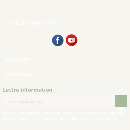

STORE INFORMATION
Facebook
YouTube

PRODUITS

NOTRE SOCIÉTÉ
Lettre information
Vous pouvez vous désinscrire à tout moment. Vous trouverez pour cela
nos informations de contact dans les conditions d'utilisation du site.