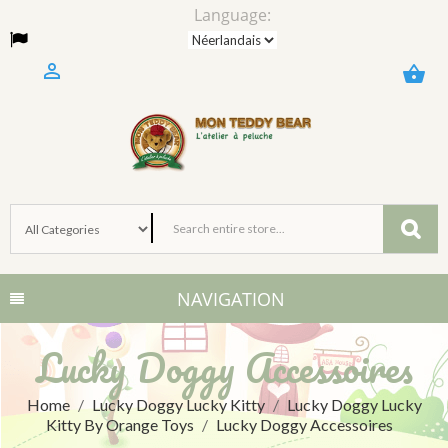
Language:

shopping_basket
NAVIGATION
Lucky Doggy Accessoires
Home
Lucky Doggy Lucky Kitty
Lucky Doggy Lucky
Kitty By Orange Toys
Lucky Doggy Accessoires