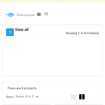
Choice Layout:
View all
Lucky Doggy Accessoires
1
Showing 1-4 of 4 item(s)
There are 4 products.

Name, A to Z
Sort by: