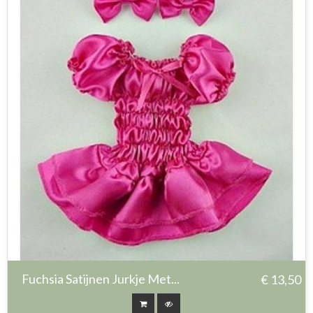
Fuchsia Satijnen Jurkje Met...
€ 13,50