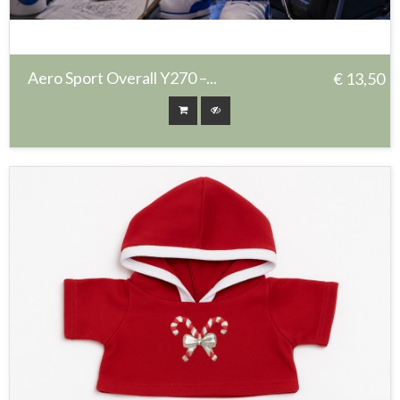
Aero Sport Overall Y270 –...
€ 13,50