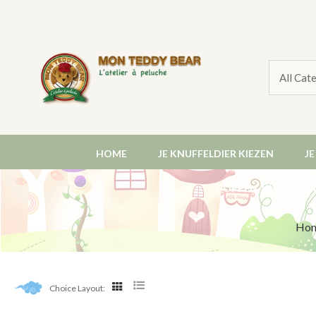
HOME
JE KNUFFELDIER KIEZEN
J
POPPEN, KLEDING E
Ho
Choice Layout: