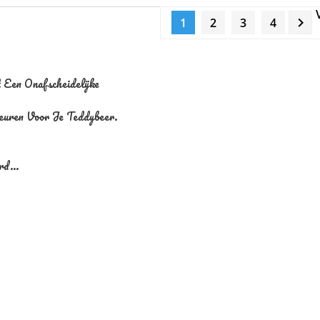

1
2
3
4
Een Onafscheidelijke
uren Voor Je Teddybeer.
d...