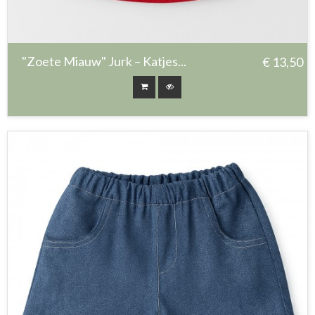
"Zoete Miauw" Jurk – Katjes...
€ 13,50