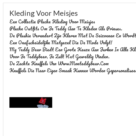
Kleding Voor Meisjes
Een Collectie Pluche Kleding Voor Meisjes
Pluche Outfits Om Je Teddy Aan Te Kleden Als Prinses.
De Plushie Verandert Zijn Kleren Met De Seizoenen En Wordt 
Een Onafscheidelijke Metgezel Die De Mode Volgt!
My Teddy Bear Biedt Een Grote Keuze Aan Jurken In Alle Kle
Voor Je Teddybeer, Je Zult Het Geweldig Vinden.
De Zachte Knuffels Van Www.monteddybear.com
Knuffels Die Naar Eigen Smaak Kunnen Worden Gepersonaliseer