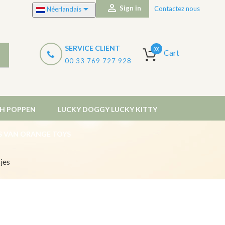


Sign in
Contactez nous
Néerlandais
SERVICE CLIENT
(0)
Cart
00 33 769 727 928
CH POPPEN
LUCKY DOGGY LUCKY KITTY
ES VAN ORANGE TOYS
jes