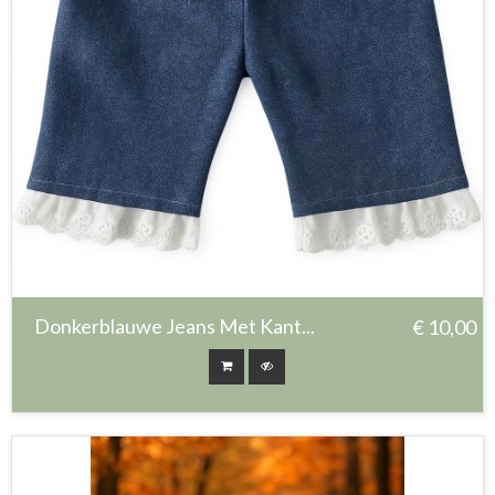
Donkerblauwe Jeans Met Kant...
€ 10,00