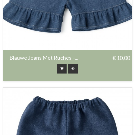
Blauwe Jeans Met Ruches –...
€ 10,00