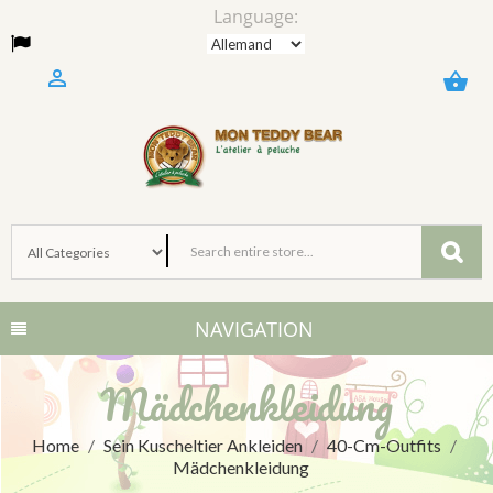
Language:

shopping_basket
NAVIGATION
Mädchenkleidung
Home
Sein Kuscheltier Ankleiden
40-Cm-Outfits
Mädchenkleidung