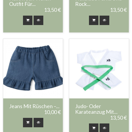
Outfit Für...
Rock...
13,50 €
13,50 €
Jeans Mit Rüschen –...
Judo- Oder
Karateanzug Mit...
10,00 €
13,50 €