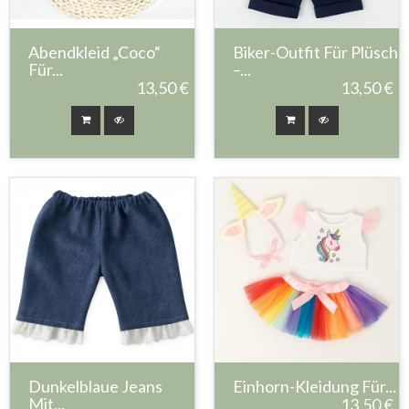
Abendkleid „Coco“
Biker-Outfit Für Plüsch
Für...
–...
13,50 €
13,50 €
Dunkelblaue Jeans
Einhorn-Kleidung Für...
Mit...
13,50 €