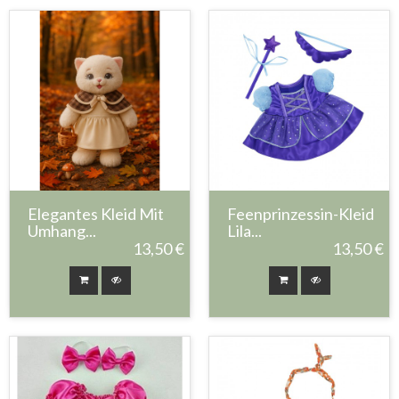
Elegantes Kleid Mit
Feenprinzessin-Kleid
Umhang...
Lila...
13,50 €
13,50 €