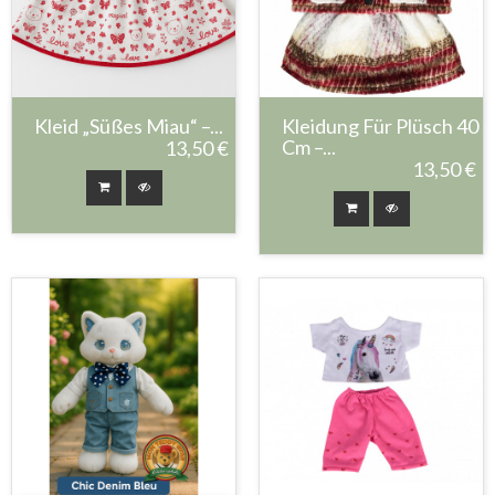
Kleid „Süßes Miau“ –...
Kleidung Für Plüsch 40
Cm –...
13,50 €
13,50 €