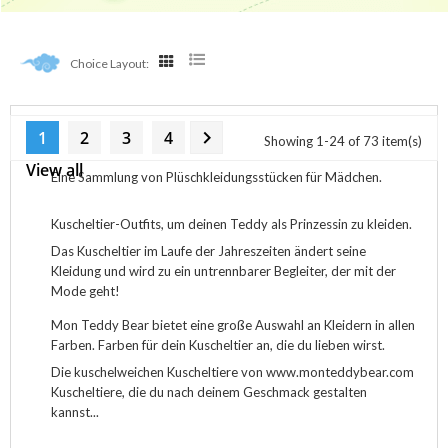
Choice Layout:
Mädchenkleidung

1
2
3
4
Showing 1-24 of 73 item(s)
View all
Eine Sammlung von Plüschkleidungsstücken für Mädchen.
Kuscheltier-Outfits, um deinen Teddy als Prinzessin zu kleiden.
Das Kuscheltier im Laufe der Jahreszeiten ändert seine
Kleidung und wird zu ein untrennbarer Begleiter, der mit der
Mode geht!
Mon Teddy Bear bietet eine große Auswahl an Kleidern in allen
Farben. Farben für dein Kuscheltier an, die du lieben wirst.
Die kuschelweichen Kuscheltiere von www.monteddybear.com
Kuscheltiere, die du nach deinem Geschmack gestalten
kannst...