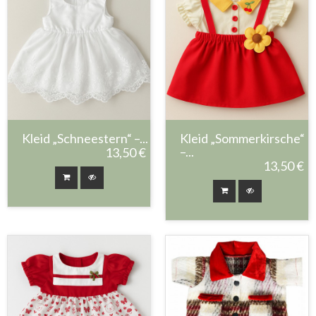
Kleid „Schneestern“ –...
Kleid „Sommerkirsche“
–...
13,50 €
13,50 €