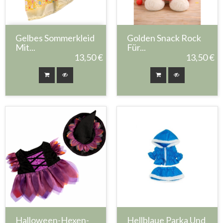
Gelbes Sommerkleid
Golden Snack Rock
Mit...
Für...
13,50 €
13,50 €
Halloween-Hexen-
Hellblaue Parka Und