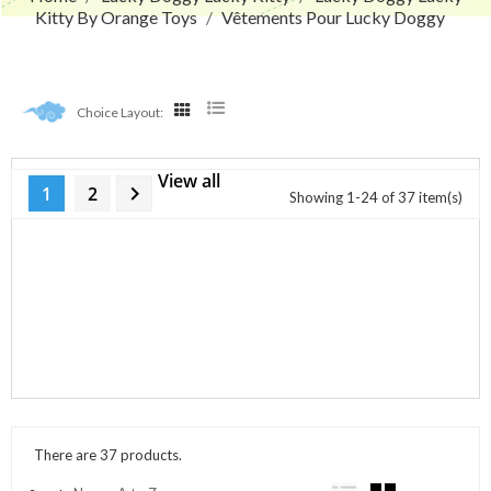
Kitty By Orange Toys
Vêtements Pour Lucky Doggy
Choice Layout:
View all
Vêtements Pour Lucky Doggy

1
2
Showing 1-24 of 37 item(s)
There are 37 products.