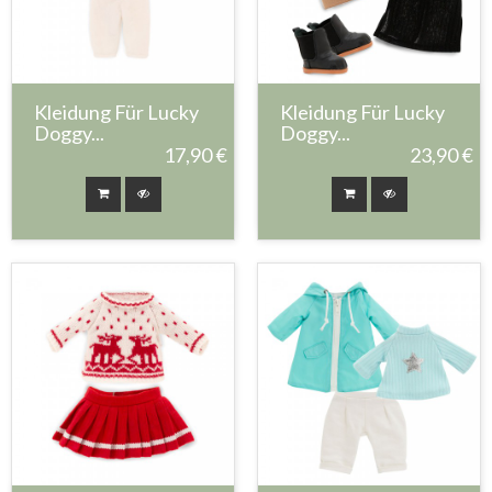
Kleidung Für Lucky
Kleidung Für Lucky
Doggy...
Doggy...
17,90 €
23,90 €