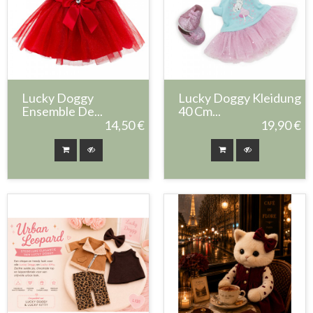
Lucky Doggy
Lucky Doggy Kleidung
Ensemble De...
40 Cm...
14,50 €
19,90 €