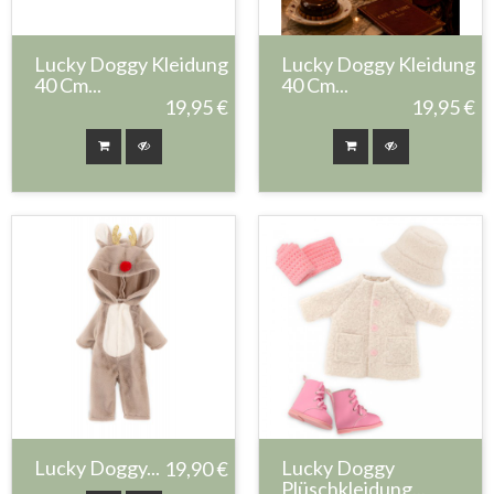
Lucky Doggy Kleidung
Lucky Doggy Kleidung
40 Cm...
40 Cm...
19,95 €
19,95 €
Lucky Doggy...
Lucky Doggy
19,90 €
Plüschkleidung...