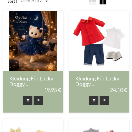

Name, A to Z
Sort by:
Kleidung Für Lucky
Kleidung Für Lucky
Doggy...
Doggy...
19,95 €
24,10 €