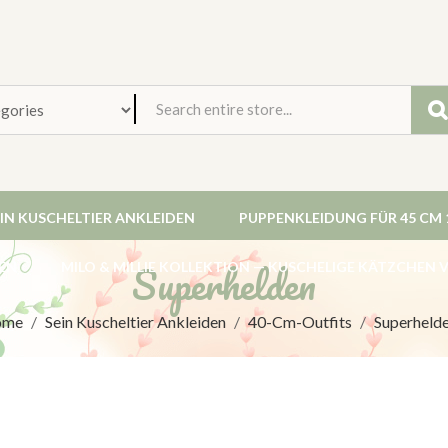
EIN KUSCHELTIER ANKLEIDEN
PUPPENKLEIDUNG FÜR 45 CM 
Superhelden
EN
MILO & MILLIE KOLLEKTION — KUSCHELIGE KÄTZCHEN
ome
Sein Kuscheltier Ankleiden
40-Cm-Outfits
Superheld