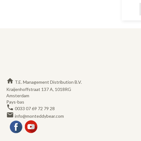
home
T.E. Management Distribution B.V.
Kraijenhoffstraat 137 A, 1018RG
Amsterdam
Pays-bas
phone
0033 07 69 72 79 28
email
info@monteddybear.com
Facebook
YouTube