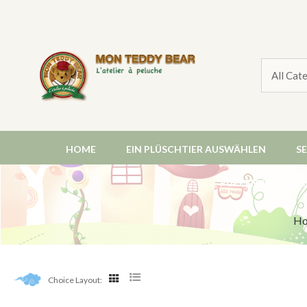
HOME
EIN PLÜSCHTIER AUSWÄHLEN
S
PUPPEN / PÜPPCH
H
Choice Layout: