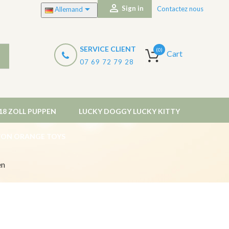


Sign in
Contactez nous
Allemand
SERVICE CLIENT
(0)
Cart
07 69 72 79 28
18 ZOLL PUPPEN
LUCKY DOGGY LUCKY KITTY
 VON ORANGE TOYS
en