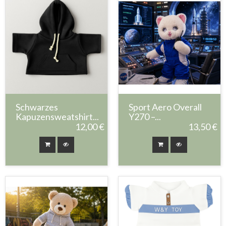
Schwarzes
Sport Aero Overall
Kapuzensweatshirt...
Y270 –...
12,00 €
13,50 €