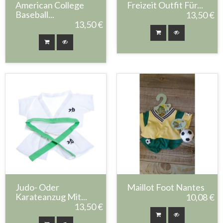
American College
Freizeit Outfit Für...
Baseball...
13,50 €
13,50 €
Judo- Oder
Maillot Foot Nantes
Karateanzug Mit...
10,08 €
13,50 €