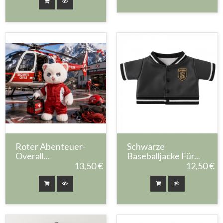
Roter Abenteuer-
Schwarze
Overall...
Baseballjacke Für...
13,50 €
12,50 €