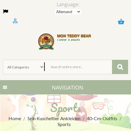
Language:

shopping_basket
NAVIGATION
Sports
Home
Sein Kuscheltier Ankleiden
40-Cm-Outfits
Sports