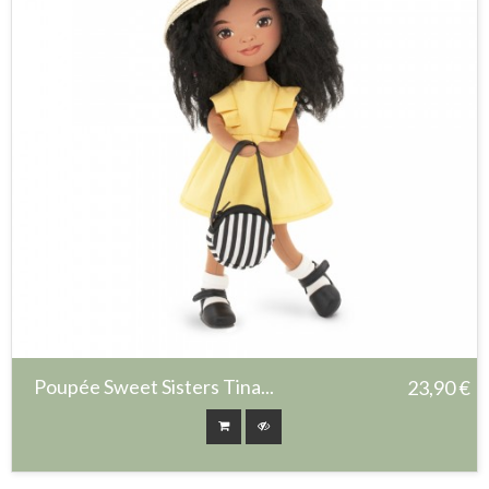
Poupée Sweet Sisters Tina...
23,90 €