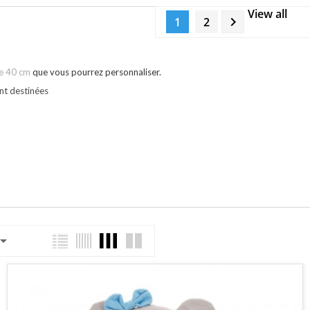
View all

1
2
le 40 cm
que vous pourrez personnaliser.
ont destinées
