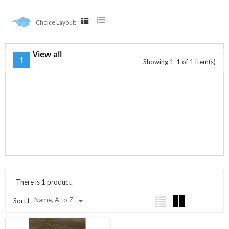
Choice Layout:
View all
Promo Fin De Serie
1
Showing 1-1 of 1 item(s)
There is 1 product.

Name, A to Z
Sort by: