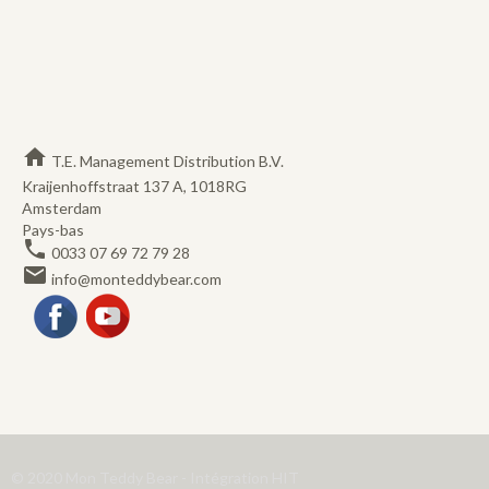
home
T.E. Management Distribution B.V.
Kraijenhoffstraat 137 A, 1018RG
Amsterdam
Pays-bas
phone
0033 07 69 72 79 28
email
info@monteddybear.com
Facebook
YouTube
© 2020 Mon Teddy Bear - Intégration
HIT