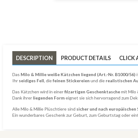
DESCRIPTION
PRODUCT DETAILS
CLICK
Das
Milo & Millie weiße Kätzchen liegend (Art.-Nr. B1000/56)
i
Ihr
seidiges Fell
, die
feinen Stickereien
und die
realistischen A
Das Kätzchen wird in einer
filzartigen Geschenktasche
mit Milo 
Dank ihrer
liegenden Form
eignet sie sich hervorragend zum Dek
Alle Milo & Millie Plüschtiere sind
sicher und nach europäischen
Ein wunderbares Geschenk zur Geburt, zum Geburtstag oder einfa