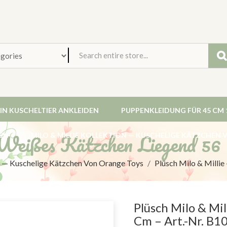
EIN KUSCHELTIER ANKLEIDEN
PUPPENKLEIDUNG FÜR 45 CM 
 Weißes Kätzchen Liegend 56
EN
MILO & MILLIE KOLLEKTION — KUSCHELIGE KÄTZCHEN
on — Kuschelige Kätzchen Von Orange Toys
Plüsch Milo & Milli
Plüsch Milo & Mi
Cm – Art.-Nr. B1