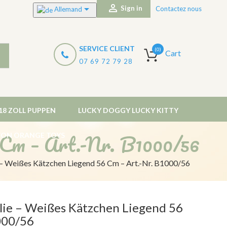


Sign in
Contactez nous
Allemand
SERVICE CLIENT
(0)
Cart
07 69 72 79 28
18 ZOLL PUPPEN
LUCKY DOGGY LUCKY KITTY
 Cm – Art.-Nr. B1000/56
 VON ORANGE TOYS
e – Weißes Kätzchen Liegend 56 Cm – Art.-Nr. B1000/56
llie – Weißes Kätzchen Liegend 56
000/56