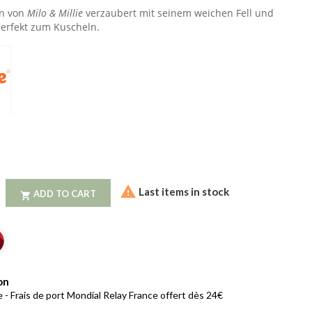
en von
Milo & Millie
verzaubert mit seinem weichen Fell und
perfekt zum Kuscheln.

Last items in stock
ADD TO CART

on
 - Frais de port Mondial Relay France offert dès 24€