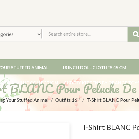
YOUR STUFFED ANIMAL
18 INCH DOLL CLOTHES 45 CM
rt BLANC Pour Peluche De
MILO & MILLIE COLLECTION — CUDDLY KITTENS BY ORANGE TOY
ng Your Stuffed Animal
Outfits 16''
T-Shirt BLANC Pour Pe
T-Shirt BLANC P