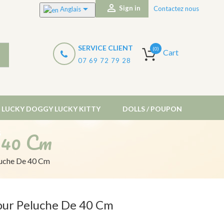


Sign in
Contactez nous
Anglais
SERVICE CLIENT
(0)
Cart
07 69 72 79 28
LUCKY DOGGY LUCKY KITTY
DOLLS / POUPON
 40 Cm
S
luche De 40 Cm
our Peluche De 40 Cm