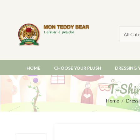
HOME
CHOOSE YOUR PLUSH
DRESSING 
T-Shi
Home
Dressi