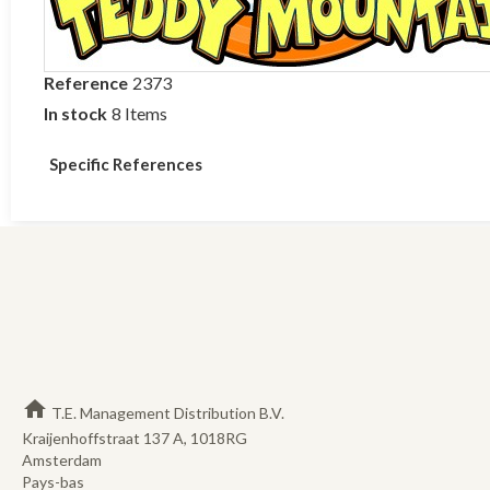
Reference
2373
In stock
8 Items
Specific References
home
T.E. Management Distribution B.V.
Kraijenhoffstraat 137 A, 1018RG
Amsterdam
Pays-bas