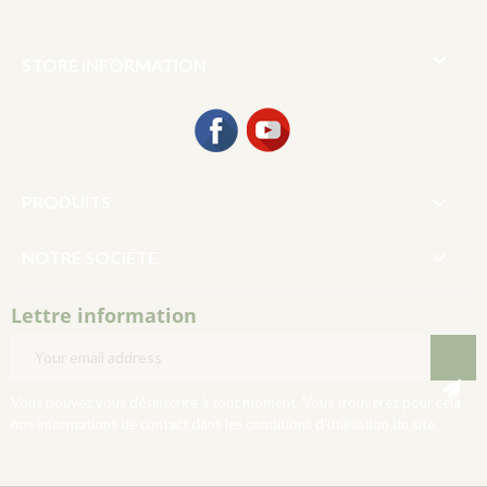

STORE INFORMATION
Facebook
YouTube

PRODUITS

NOTRE SOCIÉTÉ
Lettre information
Vous pouvez vous désinscrire à tout moment. Vous trouverez pour cela
nos informations de contact dans les conditions d'utilisation du site.