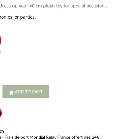
dress up your 40 cm plush toy for special occasions.
onies, or parties.
ADD TO CART

on
 - Frais de port Mondial Relay France offert dès 24€