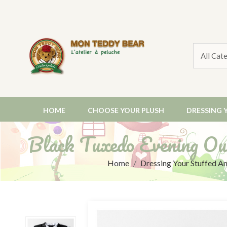
HOME
CHOOSE YOUR PLUSH
DRESSING 
Black Tuxedo Evening O
Home
Dressing Your Stuffed A