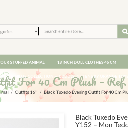
YOUR STUFFED ANIMAL
18 INCH DOLL CLOTHES 45 CM
utfit For 40 Cm Plush – Ref
MILO & MILLIE COLLECTION — CUDDLY KITTENS BY ORANGE TOY
nimal
Outfits 16''
Black Tuxedo Evening Outfit For 40 Cm Pl
Black Tuxedo Eve
Y152 – Mon Tedd