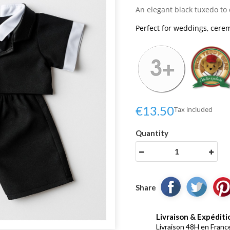
An elegant black tuxedo to 
Perfect for weddings, cerem
€13.50
Tax included
Quantity
Share
Livraison & Expéditi
Livraison 48H en France