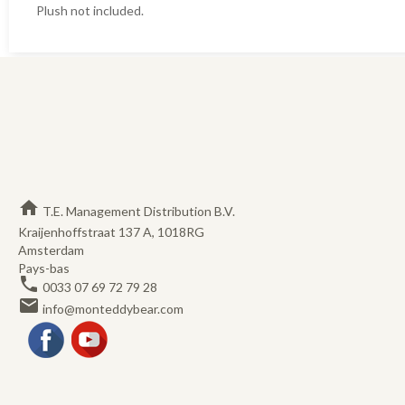
Plush not included.
home
T.E. Management Distribution B.V.
Kraijenhoffstraat 137 A, 1018RG
Amsterdam
Pays-bas
phone
0033 07 69 72 79 28
email
info@monteddybear.com
Facebook
YouTube