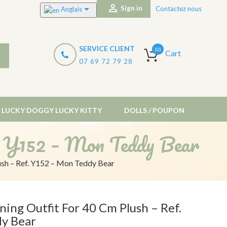


Sign in
Contactez nous
Anglais
SERVICE CLIENT
(0)
Cart
07 69 72 79 28
LUCKY DOGGY LUCKY KITTY
DOLLS / POUPON
. Y152 – Mon Teddy Bear
S
ush – Ref. Y152 – Mon Teddy Bear
ning Outfit For 40 Cm Plush – Ref.
y Bear