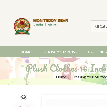
HOME
CHOOSE YOUR PLUSH
DRESSING 
Plush Clothes 16 Inch
Home
Dressing Your Stuffe