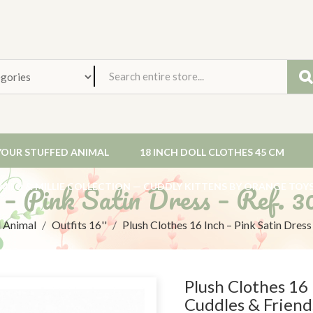
YOUR STUFFED ANIMAL
18 INCH DOLL CLOTHES 45 CM
 – Pink Satin Dress – Ref. 
MILO & MILLIE COLLECTION — CUDDLY KITTENS BY ORANGE TOY
d Animal
Outfits 16''
Plush Clothes 16 Inch – Pink Satin Dress
Plush Clothes 16 
Cuddles & Friend