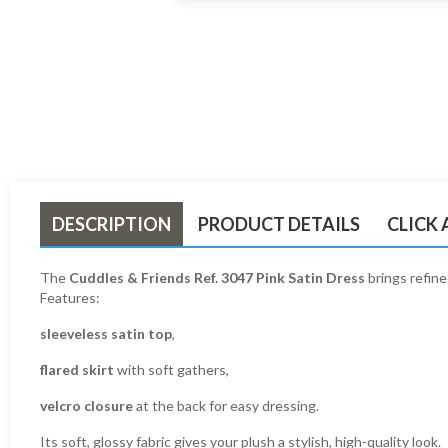
DESCRIPTION
PRODUCT DETAILS
CLICK
The
Cuddles & Friends Ref. 3047 Pink Satin Dress
brings refin
Features:
sleeveless satin top
,
flared skirt
with soft gathers,
velcro closure
at the back for easy dressing.
Its soft, glossy fabric gives your plush a stylish, high-quality look.