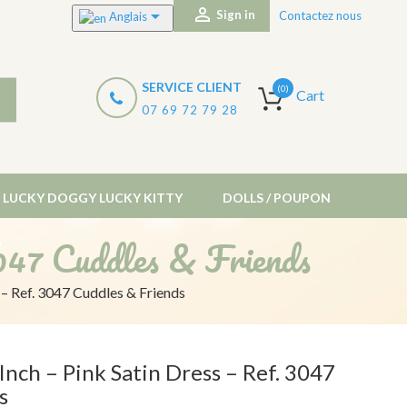


Sign in
Contactez nous
Anglais
SERVICE CLIENT
(0)
Cart
07 69 72 79 28
LUCKY DOGGY LUCKY KITTY
DOLLS / POUPON
3047 Cuddles & Friends
S
 – Ref. 3047 Cuddles & Friends
Inch – Pink Satin Dress – Ref. 3047
s