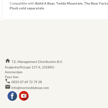
Compatible with
Build A Bear, Teddy Mountain, The Bear Fact
Plush sold separately.
home
T.E. Management Distribution B.V.
Kraijenhoffstraat 137 A, 1018RG
Amsterdam
Pays-bas
phone
0033 07 69 72 79 28
email
info@monteddybear.com
Facebook
YouTube