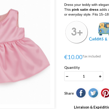
Dress your teddy with eleg
This
pink satin dress
adds a
or everyday style. Fits 15–18
€10.00
Tax included
Quantity
Share
Livraison & Expéditi