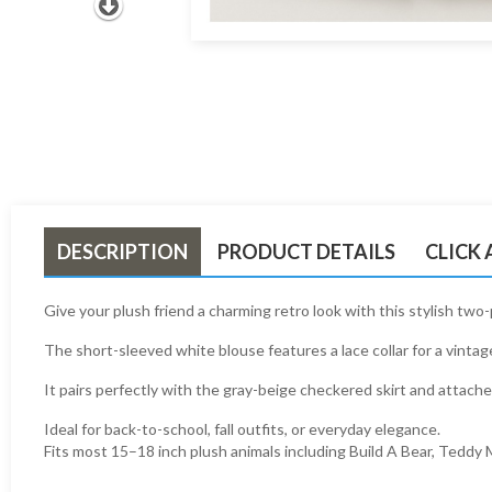
DESCRIPTION
PRODUCT DETAILS
CLICK
Give your plush friend a charming retro look with this stylish two-
The short-sleeved white blouse features a lace collar for a vintage
It pairs perfectly with the gray-beige checkered skirt and attac
Ideal for back-to-school, fall outfits, or everyday elegance.
Fits most 15–18 inch plush animals including Build A Bear, Teddy