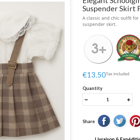
Elegant Schoolgi
Suspender Skirt F
A classic and chic outfit fo
suspender skirt.
€13.50
Tax included
Quantity
Share
Livraison & Expéditi