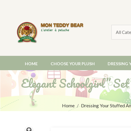
HOME
CHOOSE YOUR PLUSH
DRESSING 
Elegant Schoolgirl” Se
Home
Dressing Your Stuffed A