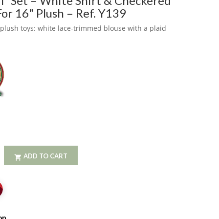
rl” Set – White Shirt & Checkered
or 16" Plush – Ref. Y139
r plush toys: white lace-trimmed blouse with a plaid
ADD TO CART

on