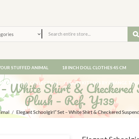
YOUR STUFFED ANIMAL
18 INCH DOLL CLOTHES 45 CM
t – White Shirt & Checkered 
MILO & MILLIE COLLECTION — CUDDLY KITTENS BY ORANGE TOY
Plush – Ref. Y139
nimal
Elegant Schoolgirl” Set – White Shirt & Checkered Suspend