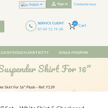


Sign in
Contactez nous
Anglais
SERVICE CLIENT
(0)
Cart
07 69 72 79 28
LUCKY DOGGY LUCKY KITTY
DOLLS / POUPON
Suspender Skirt For 16"
S
er Skirt For 16" Plush – Ref. Y139