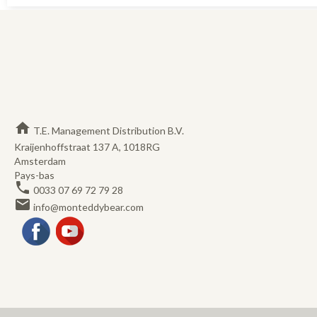
home
T.E. Management Distribution B.V.
Kraijenhoffstraat 137 A, 1018RG
Amsterdam
Pays-bas
phone
0033 07 69 72 79 28
email
info@monteddybear.com
Facebook
YouTube