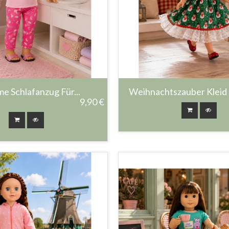
e Schlafanzug Für...
Weihnachtszauber Kleid –
9,90 €