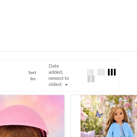
Date
added,
Sort
newest to
by:

oldest