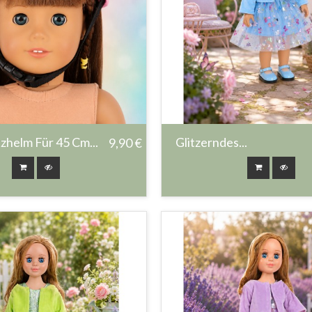
zhelm Für 45 Cm...
Glitzerndes...
9,90 €