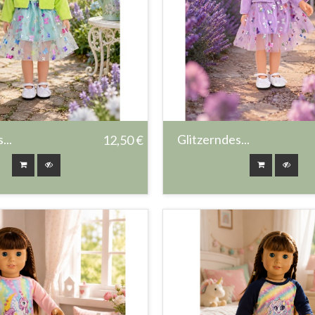
...
Glitzerndes...
12,50 €