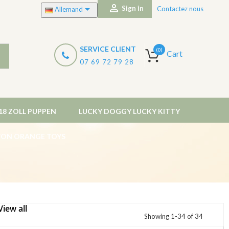


Sign in
Contactez nous
Allemand
SERVICE CLIENT
(0)
Cart
07 69 72 79 28
18 ZOLL PUPPEN
LUCKY DOGGY LUCKY KITTY
 VON ORANGE TOYS
View all
Showing 1-34 of 34