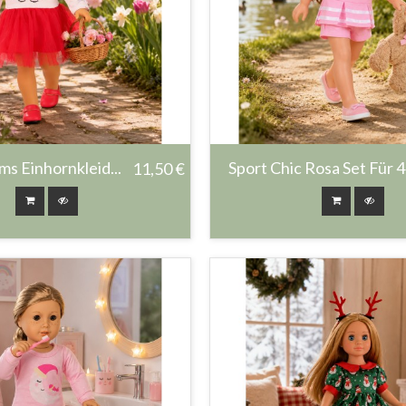
s Einhornkleid...
Sport Chic Rosa Set Für 45
11,50 €