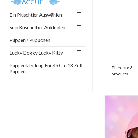
ACCUEIL

Ein Plüschtier Auswählen

Sein Kuscheltier Ankleiden

Puppen / Püppchen

Lucky Doggy Lucky Kitty

Puppenkleidung Für 45 Cm 18 Zoll
There are 34
Puppen
products.