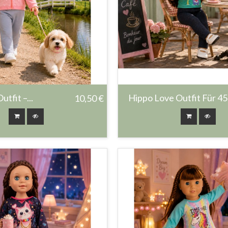
utfit –...
Hippo Love Outfit Für 45
10,50 €