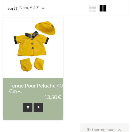

Nom, A à Z
Sort by:
Tenue Pour Peluche 40
Cm –...
13,50 €

Retour en haut