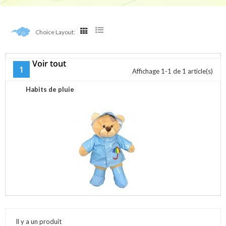
Choice Layout:
Voir tout
Habits De Pluie
1
Affichage 1-1 de 1 article(s)
Habits de pluie
Il y a un produit