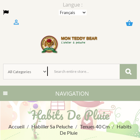
Langue :

shopping_basket
NAVIGATION
Habits De Pluie
Accueil
Habiller Sa Peluche
Tenues 40 Cm
Habits
De Pluie