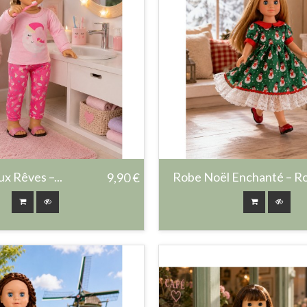
x Rêves –...
Robe Noël Enchanté – Ro
9,90 €