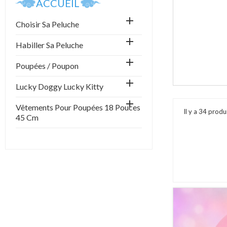
ACCUEIL

Choisir Sa Peluche

Habiller Sa Peluche

Poupées / Poupon

Lucky Doggy Lucky Kitty

Vêtements Pour Poupées 18 Pouces
Il y a 34 produ
45 Cm