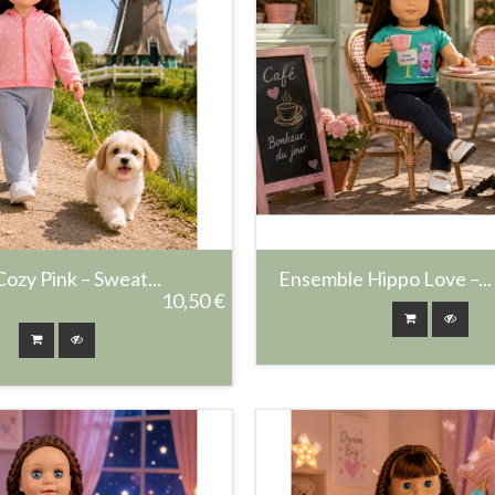
ozy Pink – Sweat...
Ensemble Hippo Love –...
10,50 €