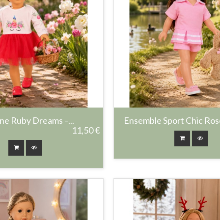
ne Ruby Dreams –...
Ensemble Sport Chic Rose 
11,50 €