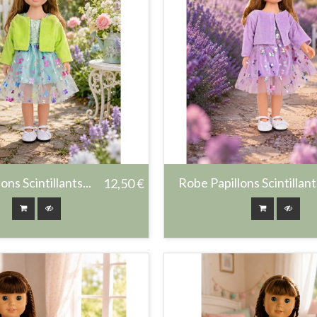
ns Scintillants...
Robe Papillons Scintillants
12,50 €