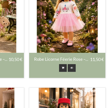
–...
Robe Licorne Féerie Rose –...
10,50 €
11,50 €