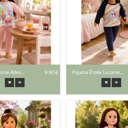
rne Ailes...
Pyjama Étoile Licorne...
9,90 €