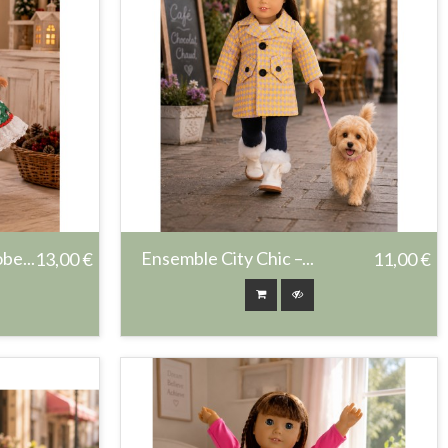
be...
Ensemble City Chic –...
13,00 €
11,00 €