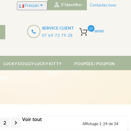


S'identifier
Contactez nous
Français
SERVICE CLIENT
(0)
Panier
07 69 72 79 28
LUCKY DOGGY LUCKY KITTY
POUPÉES / POUPON
TOYS
Voir tout

2
Affichage 1-24 de 34